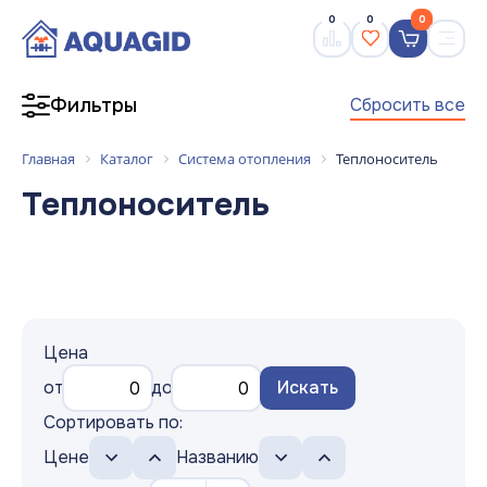
0
0
0
Сбросить все
Фильтры
Главная
Каталог
Система отопления
Теплоноситель
Теплоноситель
Цена
от
до
Искать
Сортировать по:
Цене
Названию