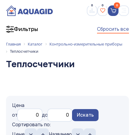
0
0
0
Сбросить все
Фильтры
Главная
Каталог
Контрольно-измерительные приборы
Теплосчетчики
Теплосчетчики
Цена
от
до
Искать
Сортировать по:
Цене
Названию