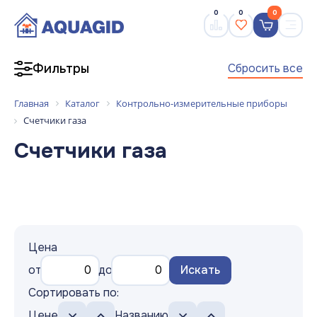
0
0
0
Сбросить все
Фильтры
Главная
Каталог
Контрольно-измерительные приборы
Счетчики газа
Счетчики газа
Цена
от
до
Искать
Сортировать по:
Цене
Названию